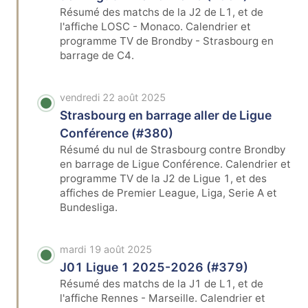
Résumé des matchs de la J2 de L1, et de
l'affiche LOSC - Monaco. Calendrier et
programme TV de Brondby - Strasbourg en
barrage de C4.
vendredi 22 août 2025
Strasbourg en barrage aller de Ligue
Conférence (#380)
Résumé du nul de Strasbourg contre Brondby
en barrage de Ligue Conférence. Calendrier et
programme TV de la J2 de Ligue 1, et des
affiches de Premier League, Liga, Serie A et
Bundesliga.
mardi 19 août 2025
J01 Ligue 1 2025-2026 (#379)
Résumé des matchs de la J1 de L1, et de
l'affiche Rennes - Marseille. Calendrier et