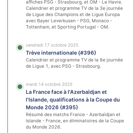
affiches PSG - Strasbourg, et OM - Le Havre.
Calendrier et programme TV de la 3e journée
de Ligue des Champions et de Ligue Europa
avec Bayer Leverkusen - PSG, Monaco -
Tottenham, et Sporting Portugal - OM.
vendredi 17 octobre 2025
Trève internationale (#396)
Calendrier et programme TV de la 8e journée
de Ligue 1, avec PSG - Strasbourg.
mardi 14 octobre 2025
La France face à l'Azerbaïdjan et
l'Islande, qualifications à la Coupe du
Monde 2026 (#395)
Résumé des matchs France - Azerbaïdjan et
Islande - France, en éliminatoires de la Coupe
du Monde 2026.