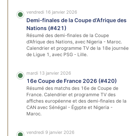
vendredi 16 janvier 2026
Demi-finales de la Coupe d’Afrique des
Nations (#421)
Résumé des demi-finales de la Coupe
d’Afrique des Nations, avec Nigeria - Maroc.
Calendrier et programme TV de la 18e journée
de Ligue 1, avec PSG - Lille.
mardi 13 janvier 2026
16e Coupe de France 2026 (#420)
Résumé des matchs des 16e de Coupe de
France. Calendrier et programme TV des
affiches européenne et des demi-finales de la
CAN avec Sénégal - Égypte et Nigeria -
Maroc.
vendredi 9 janvier 2026