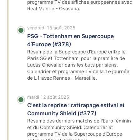
programme TV des affiches européennes avec
Real Madrid - Osasuna.
vendredi 15 août 2025
PSG - Tottenham en Supercoupe
d’Europe (#378)
Résumé de la Supercoupe d’Europe entre le
Paris SG et Tottenham, pour la première de
Lucas Chevalier dans les buts parisiens.
Calendrier et programme TV de la 1e journée
de L1 avec Rennes - Marseille.
mardi 12 août 2025
C'est la reprise : rattrapage estival et
Community Shield (#377)
Résumé des derniers matchs de l'Euro féminin
et du Community Shield. Calendrier et
programme TV de la Supercoupe d'Europe