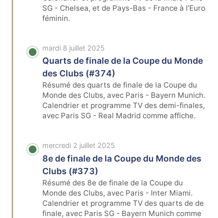
SG - Chelsea, et de Pays-Bas - France à l’Euro
féminin.
mardi 8 juillet 2025
Quarts de finale de la Coupe du Monde
des Clubs (#374)
Résumé des quarts de finale de la Coupe du
Monde des Clubs, avec Paris - Bayern Munich.
Calendrier et programme TV des demi-finales,
avec Paris SG - Real Madrid comme affiche.
mercredi 2 juillet 2025
8e de finale de la Coupe du Monde des
Clubs (#373)
Résumé des 8e de finale de la Coupe du
Monde des Clubs, avec Paris - Inter Miami.
Calendrier et programme TV des quarts de de
finale, avec Paris SG - Bayern Munich comme