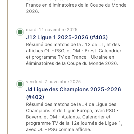
France en éliminatoires de la Coupe du Monde
2026.
mardi 11 novembre 2025
J12 Ligue 1 2025-2026 (#403)
Résumé des matchs de la J12 de L1, et des
affiches OL - PSG, et OM - Brest. Calendrier
et programme TV de France - Ukraine en
éliminatoires de la Coupe du Monde 2026.
vendredi 7 novembre 2025
J4 Ligue des Champions 2025-2026
(#402)
Résumé des matchs de la J4 de Ligue des
Champions et de Ligue Europa, avec PSG -
Bayern, et OM - Atalanta. Calendrier et
programme TV de la 12e journée de Ligue 1,
avec OL - PSG comme affiche.