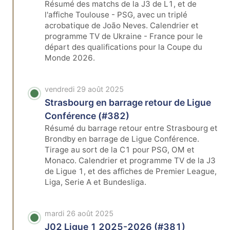
Résumé des matchs de la J3 de L1, et de
l'affiche Toulouse - PSG, avec un triplé
acrobatique de João Neves. Calendrier et
programme TV de Ukraine - France pour le
départ des qualifications pour la Coupe du
Monde 2026.
vendredi 29 août 2025
Strasbourg en barrage retour de Ligue
Conférence (#382)
Résumé du barrage retour entre Strasbourg et
Brondby en barrage de Ligue Conférence.
Tirage au sort de la C1 pour PSG, OM et
Monaco. Calendrier et programme TV de la J3
de Ligue 1, et des affiches de Premier League,
Liga, Serie A et Bundesliga.
mardi 26 août 2025
J02 Ligue 1 2025-2026 (#381)