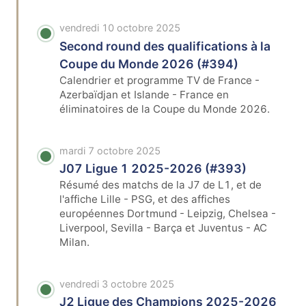
vendredi 10 octobre 2025
Second round des qualifications à la
Coupe du Monde 2026 (#394)
Calendrier et programme TV de France -
Azerbaïdjan et Islande - France en
éliminatoires de la Coupe du Monde 2026.
mardi 7 octobre 2025
J07 Ligue 1 2025-2026 (#393)
Résumé des matchs de la J7 de L1, et de
l'affiche Lille - PSG, et des affiches
européennes Dortmund - Leipzig, Chelsea -
Liverpool, Sevilla - Barça et Juventus - AC
Milan.
vendredi 3 octobre 2025
J2 Ligue des Champions 2025-2026