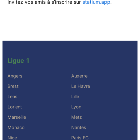
Invitez vos amis à s’inscrire sur
statium.app
.
Ligue 1
Angers
Auxerre
Brest
Le Havre
Lens
Lille
Lorient
Lyon
Marseille
Metz
Monaco
Nantes
Nice
Paris FC