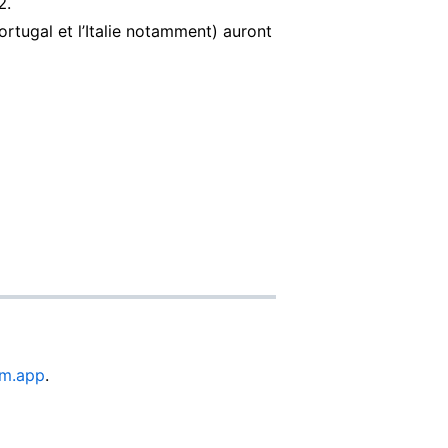
2.
tugal et l’Italie notamment) auront
um.app
.