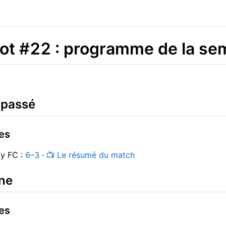
foot #22 : programme de la se
 passé
es
ty FC :
6–3
·
📺 Le résumé du match
ne
es