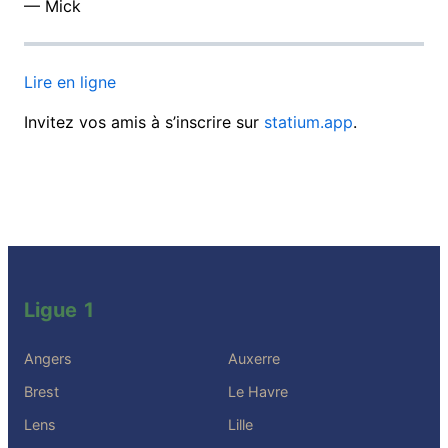
— Mick
Lire en ligne
Invitez vos amis à s’inscrire sur
statium.app
.
Ligue 1
Angers
Auxerre
Brest
Le Havre
Lens
Lille