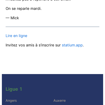
On se reparle mardi.
— Mick
Lire en ligne
Invitez vos amis à s’inscrire sur
statium.app
.
Ligue 1
Angers
Auxerre