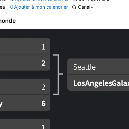
ea ·
🗓 Ajouter à mon calendrier
· 📺 Canal+
 monde