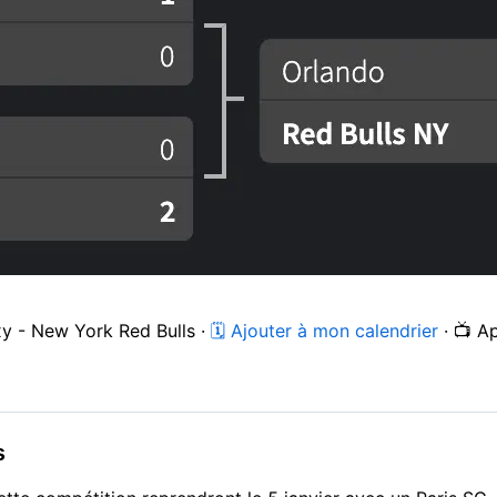
xy - New York Red Bulls ·
🗓 Ajouter à mon calendrier
· 📺 A
s