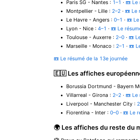
Paris SG - Nantes :
1–1
·
📼 Le
Montpellier - Lille :
2–2
·
📼 Le
Le Havre - Angers :
0–1
·
📼 Le
Lyon - Nice :
4–1
·
📼 Le résum
Toulouse - Auxerre :
2–0
·
📼 L
Marseille - Monaco :
2–1
·
📼 L
📼 Le résumé de la 13e journée
🇪🇺 Les affiches européenn
Borussia Dortmund - Bayern M
Villarreal - Girona :
2–2
·
📼 Le
Liverpool - Manchester City :
2
Fiorentina - Inter :
0–0
·
📼 Le 
🌍 Les affiches du reste du