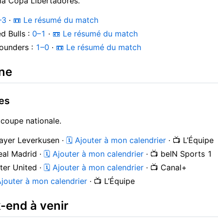
la Copa Libertadores.
–3
·
📼 Le résumé du match
d Bulls :
0–1
·
📼 Le résumé du match
Sounders :
1–0
·
📼 Le résumé du match
ne
es
a coupe nationale.
Bayer Leverkusen ·
🗓 Ajouter à mon calendrier
· 📺 L’Équipe
Real Madrid ·
🗓 Ajouter à mon calendrier
· 📺 beIN Sports 1
ter United ·
🗓 Ajouter à mon calendrier
· 📺 Canal+
Ajouter à mon calendrier
· 📺 L’Équipe
k-end à venir