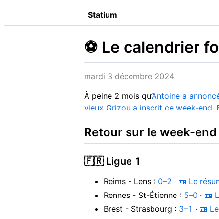
Statium
⚽️ Le calendrier 
mardi 3 décembre 2024
À peine 2 mois qu’
Antoine a annoncé
vieux Grizou a inscrit ce week-end
.
Retour sur le week-end
🇫🇷 Ligue 1
Reims - Lens :
0–2
·
📼 Le rés
Rennes - St-Étienne :
5–0
·
📼 
Brest - Strasbourg :
3–1
·
📼 L