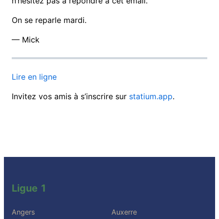
n’hésitez pas à répondre à cet email.
On se reparle mardi.
— Mick
Lire en ligne
Invitez vos amis à s’inscrire sur
statium.app
.
Ligue 1
Angers
Auxerre