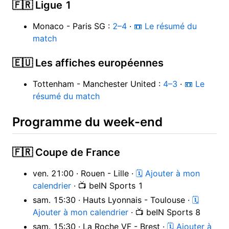
🇫🇷 Ligue 1
Monaco - Paris SG :
2–4
·
📼 Le résumé du
match
🇪🇺 Les affiches européennes
Tottenham - Manchester United :
4–3
·
📼 Le
résumé du match
Programme du week-end
🇫🇷 Coupe de France
ven. 21:00 · Rouen - Lille ·
🗓 Ajouter à mon
calendrier
· 📺 beIN Sports 1
sam. 15:30 · Hauts Lyonnais - Toulouse ·
🗓
Ajouter à mon calendrier
· 📺 beIN Sports 8
sam. 15:30 · La Roche VF - Brest ·
🗓 Ajouter à