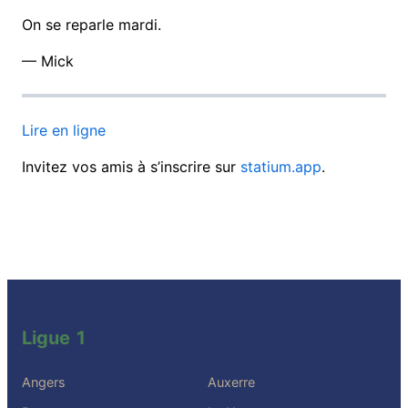
On se reparle mardi.
— Mick
Lire en ligne
Invitez vos amis à s’inscrire sur
statium.app
.
Ligue 1
Angers
Auxerre