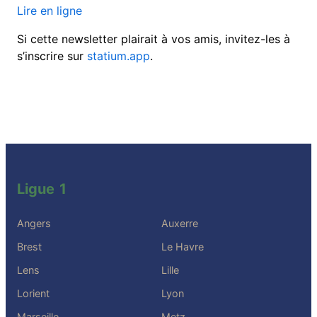
Lire en ligne
Si cette newsletter plairait à vos amis, invitez-les à
s’inscrire sur
statium.app
.
Ligue 1
Angers
Auxerre
Brest
Le Havre
Lens
Lille
Lorient
Lyon
Marseille
Metz