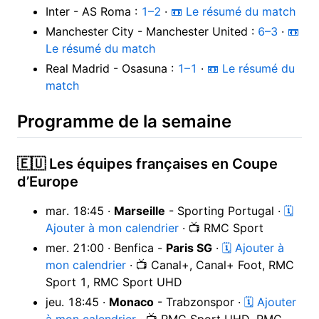
Inter - AS Roma :
1–2
·
📼 Le résumé du match
Manchester City - Manchester United :
6–3
·
📼
Le résumé du match
Real Madrid - Osasuna :
1–1
·
📼 Le résumé du
match
Programme de la semaine
🇪🇺 Les équipes françaises en Coupe
d’Europe
mar. 18:45 ·
Marseille
- Sporting Portugal ·
🗓
Ajouter à mon calendrier
· 📺 RMC Sport
mer. 21:00 · Benfica -
Paris SG
·
🗓 Ajouter à
mon calendrier
· 📺 Canal+, Canal+ Foot, RMC
Sport 1, RMC Sport UHD
jeu. 18:45 ·
Monaco
- Trabzonspor ·
🗓 Ajouter
à mon calendrier
· 📺 RMC Sport UHD, RMC