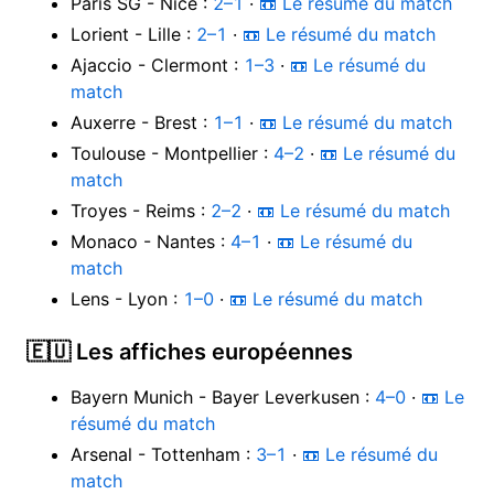
Paris SG - Nice :
2–1
·
📼 Le résumé du match
Lorient - Lille :
2–1
·
📼 Le résumé du match
Ajaccio - Clermont :
1–3
·
📼 Le résumé du
match
Auxerre - Brest :
1–1
·
📼 Le résumé du match
Toulouse - Montpellier :
4–2
·
📼 Le résumé du
match
Troyes - Reims :
2–2
·
📼 Le résumé du match
Monaco - Nantes :
4–1
·
📼 Le résumé du
match
Lens - Lyon :
1–0
·
📼 Le résumé du match
🇪🇺 Les affiches européennes
Bayern Munich - Bayer Leverkusen :
4–0
·
📼 Le
résumé du match
Arsenal - Tottenham :
3–1
·
📼 Le résumé du
match